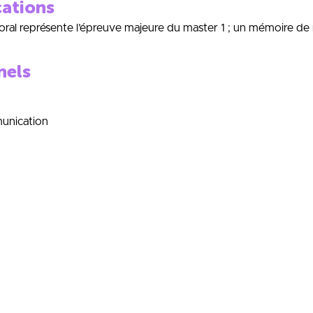
cations
ral représente l’épreuve majeure du master 1 ; un mémoire de r
nels
unication