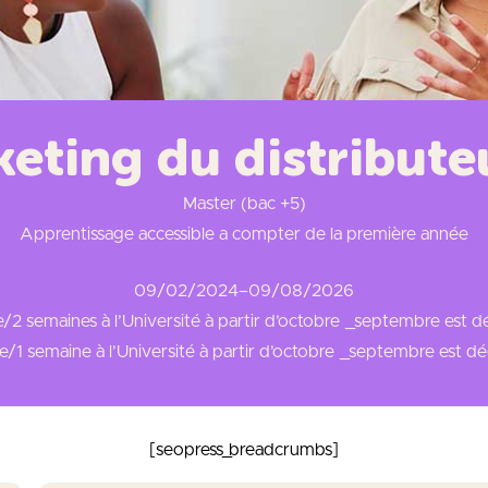
ting du distributeu
Master (bac +5)
Apprentissage accessible a compter de la première année
09/02/2024
–
09/08/2026
e/2 semaines à l’Université à partir d’octobre _septembre est 
e/1 semaine à l’Université à partir d’octobre _septembre est 
[seopress_breadcrumbs]