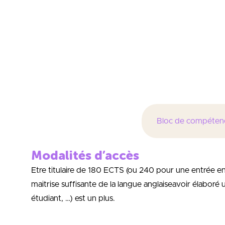
management des 
Compréhension d
Appréhension d’
Gestion d’une of
intégration du d
Bloc de compéten
Modalités d’accès
Etre titulaire de 180 ECTS (ou 240 pour une entrée e
maitrise suffisante de la langue anglaiseavoir élaboré
étudiant, …) est un plus.