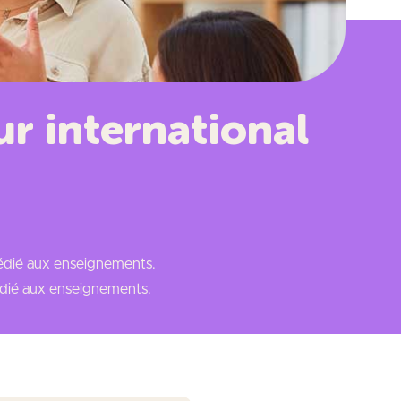
r international
dédié aux enseignements.
dédié aux enseignements.