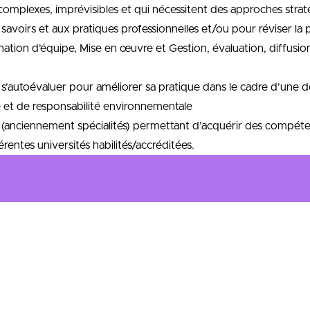
complexes, imprévisibles et qui nécessitent des approches stra
savoirs et aux pratiques professionnelles et/ou pour réviser l
ination d’équipe, Mise en œuvre et Gestion, évaluation, diffus
e, s’autoévaluer pour améliorer sa pratique dans le cadre d’une 
e et de responsabilité environnementale
(anciennement spécialités) permettant d’acquérir des compéte
érentes universités habilités/accréditées.
se du comportement du consommateur
x actions stratégiques relatives au marketing
olution des marchés
ielle
ommunication des marques et de l’entreprise