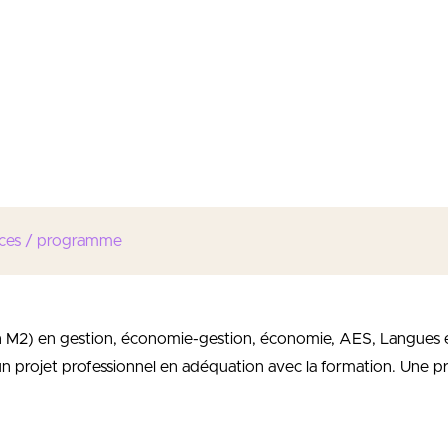
équipes marketing et commerciales de l’entreprise
es nouveaux outils utilisés en marketing
une organisation de manière globale
fre de produits ou services
igital dans l’ensemble des Activités
ces / programme
n M2) en gestion, économie-gestion, économie, AES, Langues é
 un projet professionnel en adéquation avec la formation. Une pr