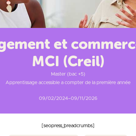
ement et commerce 
MCI (Creil)
Master (bac +5)
Apprentissage accessible a compter de la première année
09/02/2024
–
09/11/2026
[seopress_breadcrumbs]