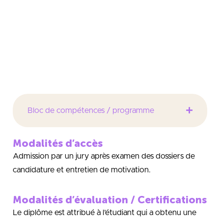
d’intégrer une équipe de développement en
production, au sein de laquelle ils seront chargés
d’améliorer les performances des produits en
recherchant des solutions réduisant leur impact
négatif sur l’environnement.
Bloc de compétences / programme
Modalités d’accès
Admission par un jury après examen des dossiers de
candidature et entretien de motivation.
Modalités d’évaluation / Certifications
Le diplôme est attribué à l’étudiant qui a obtenu une