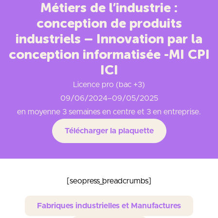
Métiers de l’industrie :
conception de produits
industriels – Innovation par la
conception informatisée -MI CPI
ICI
Licence pro (bac +3)
09/06/2024
–
09/05/2025
en moyenne 3 semaines en centre et 3 en entreprise.
Télécharger la plaquette
[seopress_breadcrumbs]
Fabriques industrielles et Manufactures