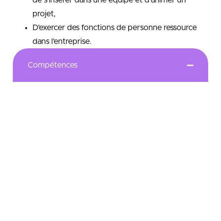
de s’insérer dans une équipe et d’animer un
projet,
D’exercer des fonctions de personne ressource
dans l’entreprise.
Compétences
L’objectif de la Licence professionnelle – est de
renforcer les connaissances dans le domaine de la
conception mécanique, en mettant l’accent sur
l’utilisation de moyens informtiques et technologies
modernes ( logiciels de CAO, impression 3D,
numérisation et rétro-conception, prototypage
rapide…), en adéquation avec les besoins du monde
professionnel.
De plus, cette formation permet de consolider et
d’approfondir les compétences déjà acquises à