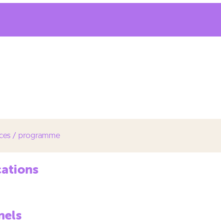
ntrôle et commande des systèmes complexes mécatroniques
s outils de contrôle et de gestion adaptés aux activités de l’ent
ipes et mise en œuvre de la qualité des produits et des procéd
ces / programme
cations
nels