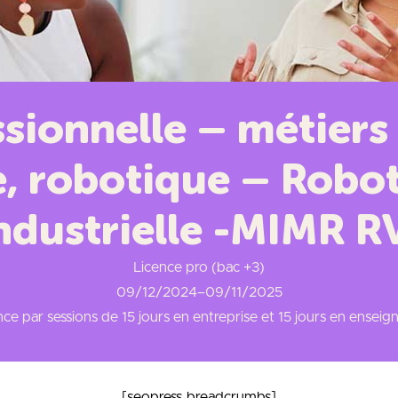
sionnelle – métiers d
 robotique – Robot
ndustrielle -MIMR R
Licence pro (bac +3)
09/12/2024
–
09/11/2025
ce par sessions de 15 jours en entreprise et 15 jours en ensei
[seopress_breadcrumbs]