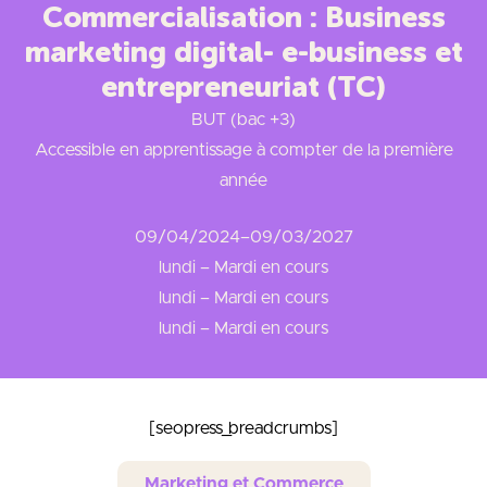
Commercialisation : Business
marketing digital- e-business et
entrepreneuriat (TC)
BUT (bac +3)
Accessible en apprentissage à compter de la première
année
09/04/2024
–
09/03/2027
lundi – Mardi en cours
lundi – Mardi en cours
lundi – Mardi en cours
[seopress_breadcrumbs]
Marketing et Commerce