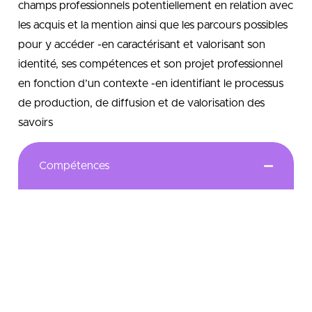
champs professionnels potentiellement en relation avec
les acquis et la mention ainsi que les parcours possibles
pour y accéder -en caractérisant et valorisant son
identité, ses compétences et son projet professionnel
en fonction d’un contexte -en identifiant le processus
de production, de diffusion et de valorisation des
savoirs
Compétences
Conduite des actions marketing :
-en situation de
développement d’un produit -en situation de
développement d’un service -en situation de
développement d’une activité non marchande
Vente d’une offre commerciale : -en situation de
vente en B to C -en situation de vente en B to B