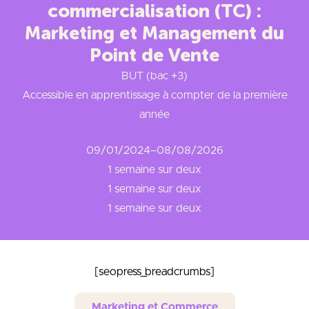
commercialisation (TC) :
Marketing et Management du
Point de Vente
BUT (bac +3)
Accessible en apprentissage à compter de la première
année
09/01/2024
–
08/08/2026
1 semaine sur deux
1 semaine sur deux
1 semaine sur deux
[seopress_breadcrumbs]
Marketing et Commerce