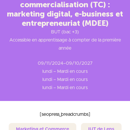
commercialisation (TC) :
marketing digital, e-business et
entrepreneuriat (MDEE)
BUT (bac +3)
Accessible en apprentissage à compter de la première
année
09/11/2024
–
09/10/2027
lundi – Mardi en cours
lundi – Mardi en cours
lundi – Mardi en cours
[seopress_breadcrumbs]
Marketing et Commerce
IUT de Lens