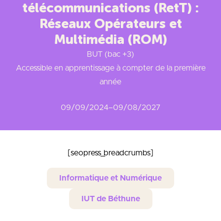
télécommunications (RetT) :
Réseaux Opérateurs et
Multimédia (ROM)
BUT (bac +3)
Accessible en apprentissage à compter de la première
année
09/09/2024
–
09/08/2027
[seopress_breadcrumbs]
Informatique et Numérique
IUT de Béthune