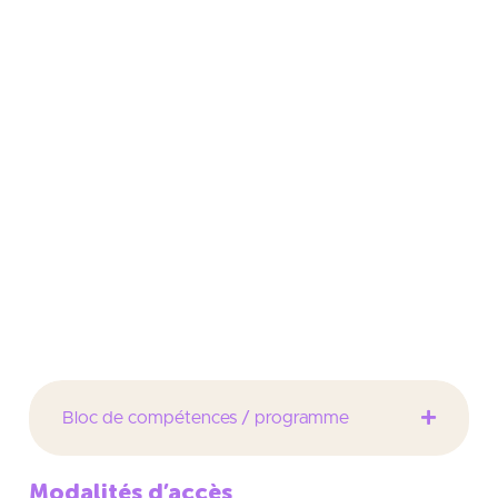
sont omniprésentes dans nos sociétés. Ces services
qui relevaient jusqu’à présent du contexte
professionnel arrivent en force dans la vie
quotidienne : réseaux sociaux, jeux en ligne, e
commerce, vidéo à la demande, accès mobiles aux
services Internet, etc.
Le BUT RetT forme en trois ans des techniciens
supérieurs capables de comprendre, de mettre en
oeuvre, de configurer et de maintenir des
équipements et systèmes d’information, tout en
assurant leur sécurité physique et logicielle.
Bloc de compétences / programme
Modalités d’accès