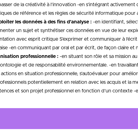
sser de la créativité à l’innovation -en s’intégrant activement d
riques de référence et les règles de sécurité informatique pour ac
loiter les données à des fins d’analyse :
-en identifiant, séle
enter un sujet et synthétiser ces données en vue de leur explo
tion avec esprit critique S’exprimer et communiquer à l’écrit et
ançaise -en communiquant par oral et par écrit, de façon claire 
nisation professionnelle :
-en situant son rôle et sa mission a
 déontologie et de responsabilité environnementale. -en travailla
s actions en situation professionnelle, s’autoévaluer pour amélio
rofessionnels potentiellement en relation avec les acquis et la 
étences et son projet professionnel en fonction d’un contexte -e
s marketing
-en situation de développement d’un produit -en