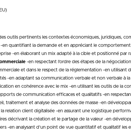
AEU)
es outils pertinents les contextes économiques, juridiques, co
hé -en quantifiant la demande et en appréciant le comportemen
reprise -en élaborant un mix adapté à la cible et positionné pa
commerciale
-en respectant l’ordre des étapes de la négociati
erciale et dans le respect de la réglementation -en utilisant 
daptés -en adaptant sa communication verbale et non verbale à l
ation en cohérence avec le mix -en utilisant les outils de la
upports de communication efficaces et qualitatifs -en respecta
cueil, traitement et analyse des données de masse -en développ
t la relation client digitalisée -en assurant une logistique per
es décrivant la création et le partage de la valeur -en dévelo
rs -en analysant d’un point de vue quantitatif et qualitatif les