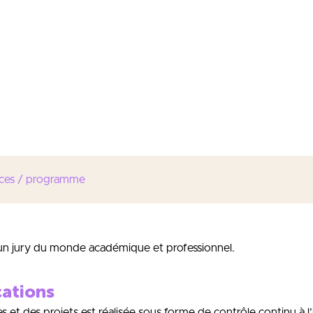
pement d’une activité non marchande Vente d’une offre commerc
 B to B.
Communication de l’offre commerciale
-en situation
nication de l’offre en tant qu’agence de communication Gère un
e en B to C -en situation de déploiement d’une activité digitale
un bien -en situation de déploiement d’une activité digitale to
n de création d’entreprise -en situation de développement d’un 
ces / programme
c un jury du monde académique et professionnel.
cations
s et des projets est réalisée sous forme de contrôle continu à