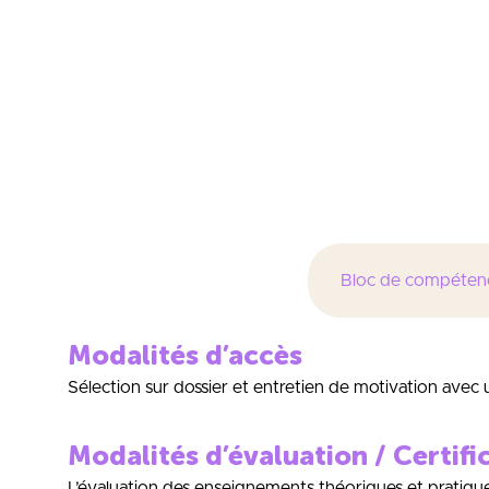
situation de dévelop
situation de vente en
en situation de commu
d’une activité digital
digitale tournée vers 
business
-en situatio
Bloc de compéten
Modalités d’accès
Sélection sur dossier et entretien de motivation ave
Modalités d’évaluation / Certifi
L’évaluation des enseignements théoriques et pratique