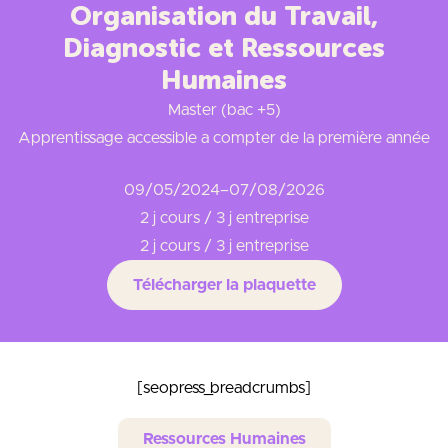
Organisation du Travail,
Diagnostic et Ressources
Humaines
Master (bac +5)
Apprentissage accessible a compter de la première année
09/05/2024
–
07/08/2026
2 j cours / 3 j entreprise
2 j cours / 3 j entreprise
Télécharger la plaquette
[seopress_breadcrumbs]
Ressources Humaines