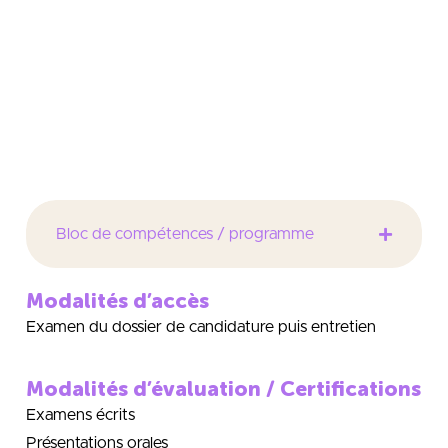
en matière de sécurité
Optimiser et harmoniser les postes de travail, les
fonctions,les procédures
Évaluer l’impact des changements sur les conditions
de travail
Accompagner les salariés au changement.
Bloc de compétences / programme
Modalités d’accès
Examen du dossier de candidature puis entretien
Modalités d’évaluation / Certifications
Examens écrits
Présentations orales