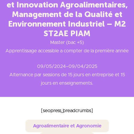
et Innovation Agroalimentaires,
Management de la Qualité et
Environnement Industriel – M2
ST2AE PIAM
Master (bac +5)
Apprentissage accessible a compter de la première année
09/05/2024
–
09/04/2025
Alternance par sessions de 15 jours en entreprise et 15
jours en enseignements.
[seopress_breadcrumbs]
Agroalimentaire et Agronomie