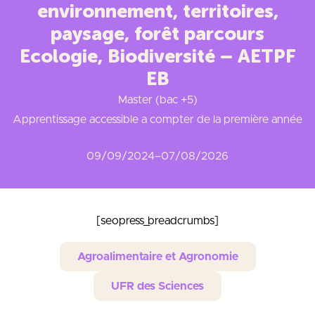
environnement, territoires,
paysage, forêt parcours
Ecologie, Biodiversité – AETPF
EB
Master (bac +5)
Apprentissage accessible a compter de la première année
09/09/2024
–
07/08/2026
[seopress_breadcrumbs]
Agroalimentaire et Agronomie
UFR des Sciences