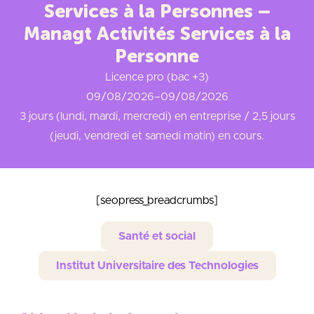
Services à la Personnes –
Managt Activités Services à la
Personne
Licence pro (bac +3)
09/08/2026
–
09/08/2026
3 jours (lundi, mardi, mercredi) en entreprise / 2,5 jours
(jeudi, vendredi et samedi matin) en cours.
[seopress_breadcrumbs]
Santé et social
Institut Universitaire des Technologies