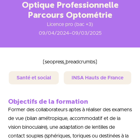
Optique Professionnelle
Parcours Optométrie
Licence pro (bac +3)
09/04/2024
–
09/03/2025
[seopress_breadcrumbs]
Santé et social
INSA Hauts de France
Objectifs de la formation
Former des collaborateurs aptes à réaliser des examens
de vue (bilan amétropique, accommodatif et de la
vision binoculaire), une adaptation de lentilles de
contact souples (sphériques, toriques ou destinées à la