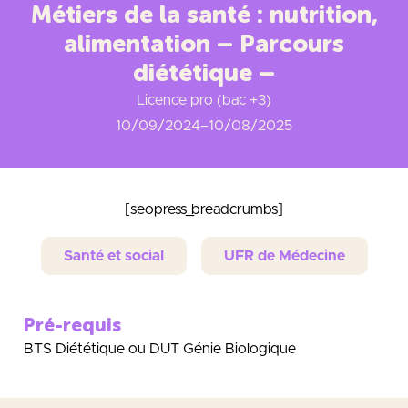
Métiers de la santé : nutrition,
alimentation – Parcours
diététique –
Licence pro (bac +3)
10/09/2024
–
10/08/2025
[seopress_breadcrumbs]
Santé et social
UFR de Médecine
Pré-requis
BTS Diététique ou DUT Génie Biologique