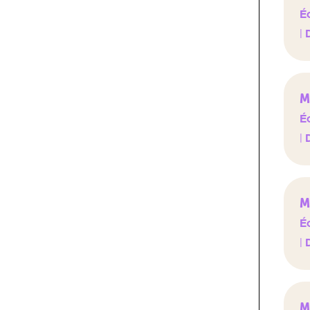
Éc
|
M
Éc
|
M
Éc
|
M