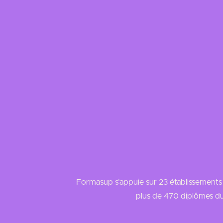
Mon alternance à Formasup
Nos formations
Formasup s’appuie sur 23 établissements e
plus de 470 diplômes du