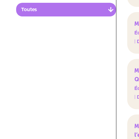
projets
Toutes
Fabriques industrielles et Manufactures
M
Finances et Economie
Éc
Information, Médias et Communication
|
Informatique et Numérique
Management des Collectivités territoriales
et des Administrations Publiques
M
Marketing et Commerce
Q
Qualité, Hygiène, Sécurité et
Éc
Environnement
|
Ressources Humaines
Santé et social
Transport et Logistique
M
Urbanisme et Construction
l