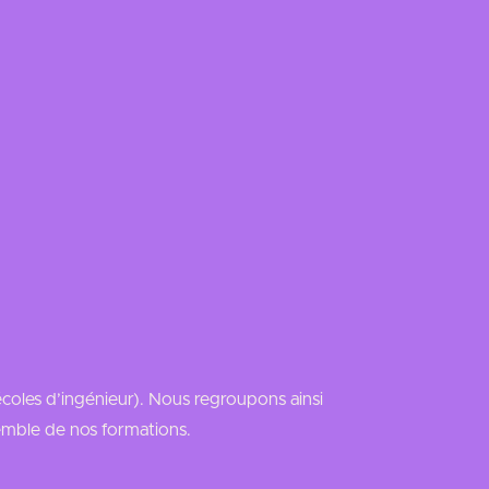
Accéder à mon portail
Qui sommes-nous ?
Actualités
Contact
écoles d’ingénieur). Nous regroupons ainsi
emble de nos formations.