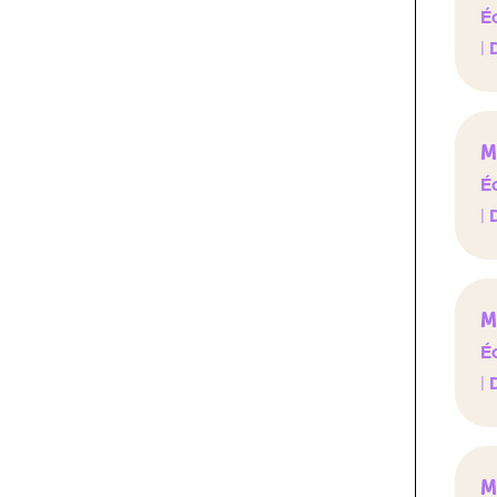
Éc
|
M
Éc
|
M
Éc
|
M