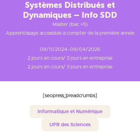
Systèmes Distribués et
Dynamiques – Info SDD
Master (bac +5)
Apprentissage accessible a compter de la première année
09/11/2024
–
09/04/2026
2 jours en cours/ 3 jours en entreprise
2 jours en cours/ 3 jours en entreprise
[seopress_breadcrumbs]
Informatique et Numérique
UFR des Sciences