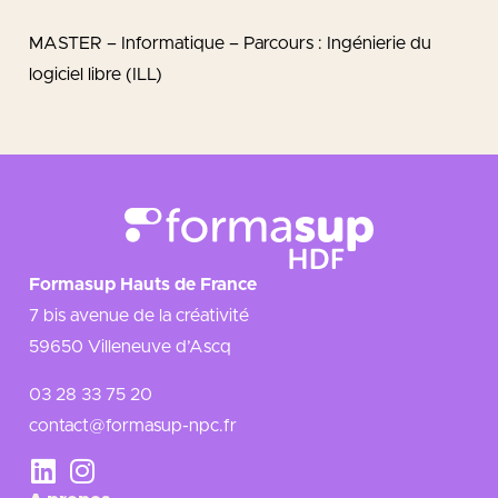
MASTER – Informatique – Parcours : Ingénierie du
logiciel libre (ILL)
Formasup Hauts de France
7 bis avenue de la créativité
59650 Villeneuve d’Ascq
03 28 33 75 20
contact@formasup-npc.fr