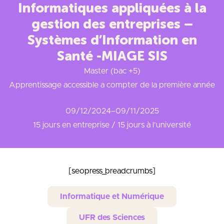
Informatiques appliquées à la
gestion des entreprises –
Systèmes d’Information en
Santé -MIAGE SIS
Master (bac +5)
Apprentissage accessible a compter de la première année
09/12/2024
–
09/11/2025
15 jours en entreprise / 15 jours à l’université
[seopress_breadcrumbs]
Informatique et Numérique
UFR des Sciences