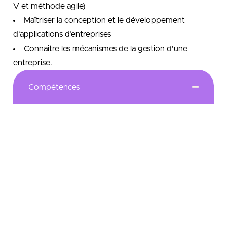
V et méthode agile)
Maîtriser la conception et le développement
d’applications d’entreprises
Connaître les mécanismes de la gestion d’une
entreprise.
Compétences
Le Master Méthodes Informatiques Appliqués à la
Gestion des Entreprises (MIAGE) a pour vocation de
former des professionnels de niveau cadre à
l’ingénierie des systèmes d’information. Cette
formation permet d’acquérir une double
compétence en informatique et gestion très
recherchée en milieu professionnel. Présente dans
20 universités de France, le rayonnement de la