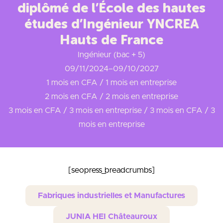
diplômé de l’École des hautes
études d’Ingénieur YNCREA
Hauts de France
Ingénieur (bac + 5)
09/11/2024
–
09/10/2027
1 mois en CFA / 1 mois en entreprise
2 mois en CFA / 2 mois en entreprise
3 mois en CFA / 3 mois en entreprise / 3 mois en CFA / 3
mois en entreprise
[seopress_breadcrumbs]
Fabriques industrielles et Manufactures
JUNIA HEI Châteauroux