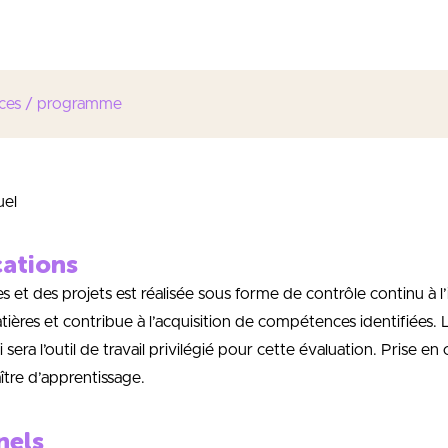
 et la maîtrise des techniques de Caractérisation usuelles des Ma
ces / programme
uel
cations
es et des projets est réalisée sous forme de contrôle continu 
es et contribue à l’acquisition de compétences identifiées. Le 
sera l’outil de travail privilégié pour cette évaluation. Prise en c
aître d’apprentissage.
nels