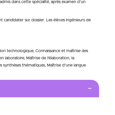
e admis dans cette spécialité, après examen d’un
 candidater sur dossier. Les élèves ingénieurs de
tion technologique, Connaissance et maîtrise des
en laboratoire, Maîtrise de l’élaboration, la
es synthèses thématiques, Maîtrise d’une langue
en forme de Matériaux, procédés en particulier liés
 et mécanique, fonctionnalisation en surface de