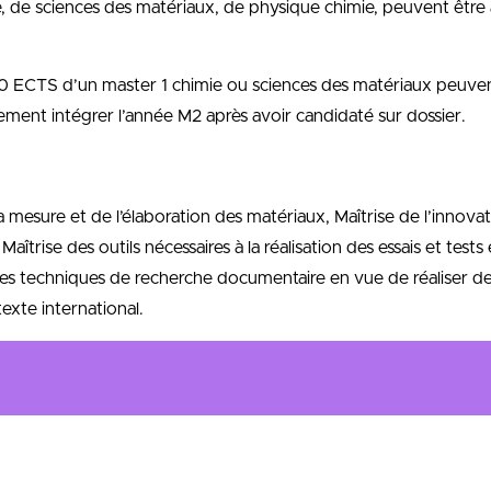
imie, de sciences des matériaux, de physique chimie, peuvent êtr
0 ECTS d’un master 1 chimie ou sciences des matériaux peuvent
ent intégrer l’année M2 après avoir candidaté sur dossier.
 mesure et de l’élaboration des matériaux, Maîtrise de l’innova
aîtrise des outils nécessaires à la réalisation des essais et tests 
e des techniques de recherche documentaire en vue de réaliser d
texte international.
tion est la conception et la mise en place de procédés de mise 
ble (Durabilité des Matériaux, procédés, résistance thermique