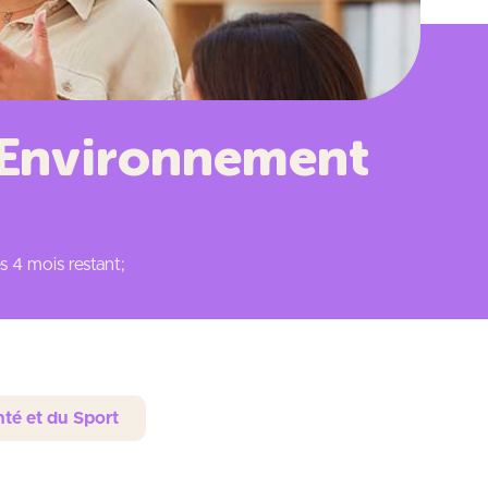
é-Environnement
s 4 mois restant;
té et du Sport