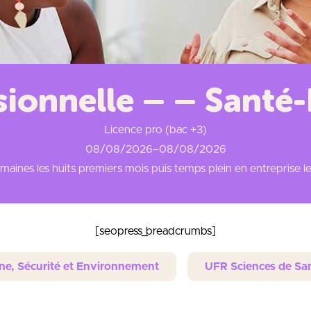
sionnelle – – Sant
Licence pro (bac +3)
08/08/2026
–
08/08/2026
aines les huits premiers mois puis temps plein en entreprise le
[seopress_breadcrumbs]
ène, Sécurité et Environnement
UFR Sciences de San