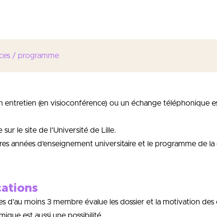
rieur(e)s / Assistant(e)s Ingénieur(e)s en Hygiène et Sécurité
ces / programme
 un entretien (en visioconférence) ou un échange téléphonique e
ur le site de l’Université de Lille.
es années d’enseignement universitaire et le programme de la 
cations
s d’au moins 3 membre évalue les dossier et la motivation des 
que est aussi une possibilité.