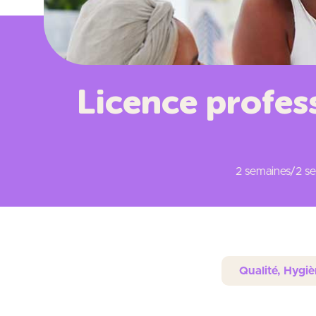
Licence profes
2 semaines/2 sem
Qualité, Hygi