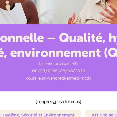
onnelle – Qualité, h
é, environnement (
Licence pro (bac +3)
08/08/2026
–
08/08/2026
cours jeudi-vendredi-samedi matin
[seopress_breadcrumbs]
é, Hygiène, Sécurité et Environnement
IUT Site de 