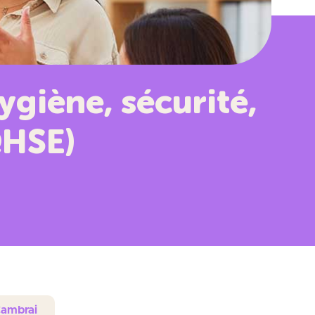
ygiène, sécurité,
QHSE)
Cambrai