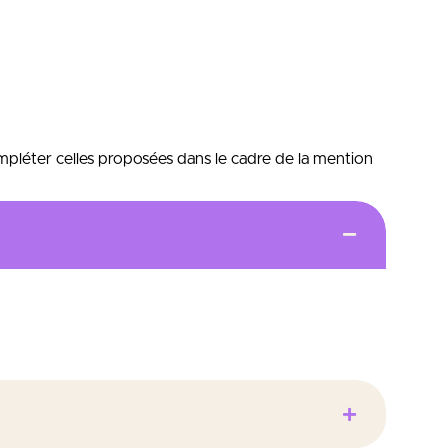
mpléter celles proposées dans le cadre de la mention
ité, de l’hygiène, de la sécurité et de
s publiques et territoriales.