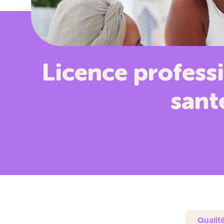
Licence professi
sant
Qualit