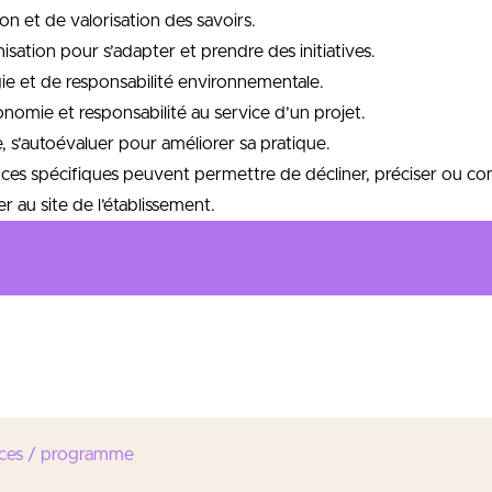
ion et de valorisation des savoirs.
nisation pour s’adapter et prendre des initiatives.
gie et de responsabilité environnementale.
tonomie et responsabilité au service d’un projet.
e, s’autoévaluer pour améliorer sa pratique.
ces spécifiques peuvent permettre de décliner, préciser ou co
r au site de l’établissement.
euvre et l’animation des démarches dans les domaines de la qual
 au sein des entreprises, des administrations et des collectivité
ces / programme