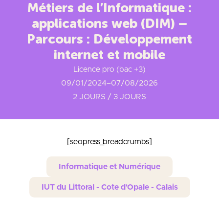
Métiers de l’Informatique :
applications web (DIM) –
Parcours : Développement
internet et mobile
Licence pro (bac +3)
09/01/2024
–
07/08/2026
2 JOURS / 3 JOURS
[seopress_breadcrumbs]
Informatique et Numérique
IUT du Littoral - Cote d'Opale - Calais