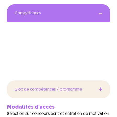
Compétences
Le titulaire de la licence Métiers de l’informatique est
un technicien de niveau II apte à analyser, concevoir
et développer des sites Web, programmer des
applications mobiles et intégrer des équipes projets
pour réaliser des systèmes à fortes composantes
numériques.
Bloc de compétences / programme
Modalités d’accès
Sélection sur concours écrit et entretien de motivation