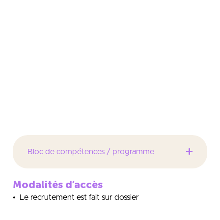
sites web, Forensique (recherche de preuves
informatiques), vulnérabilités des applications,
ingénierie sociale, méthode EBIOS, Hacking
Hardware, vulnérabilités mobiles, conduite d’un audit
de sécurité informatique. Management et
communication : Corporate english, aspects
juridiques, management de projet, entrepreneuriat,
introduction au média training.
Bloc de compétences / programme
Modalités d’accès
• Le recrutement est fait sur dossier