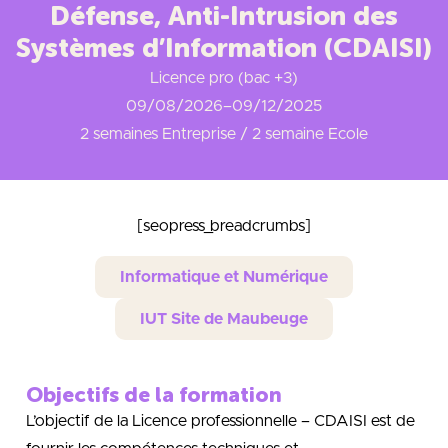
Défense, Anti-Intrusion des
Systèmes d’Information (CDAISI)
Licence pro (bac +3)
09/08/2026
–
09/12/2025
2 semaines Entreprise / 2 semaine Ecole
[seopress_breadcrumbs]
Informatique et Numérique
IUT Site de Maubeuge
Objectifs de la formation
L’objectif de la Licence professionnelle – CDAISI est de