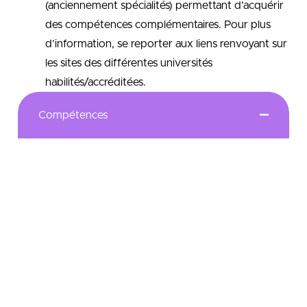
(anciennement spécialités) permettant d’acquérir
des compétences complémentaires. Pour plus
d’information, se reporter aux liens renvoyant sur
les sites des différentes universités
habilités/accréditées.
Compétences
participation à la Réalisation d’études
économiques
Contribution à la Réalisation d’études de
marché
assistance à la Réalisation d’études de coûts et
de performances d’une organisation
assistance à la direction dans la Définition et le
suivi de la stratégie