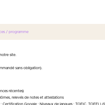
sprit d’analyse et de synthèse
ces / programme
notre site.
.
mmandé sans obligation).
ences récentes)
plômes, relevés de notes et attestations
 Certification Google ; Niveaux de langues : TOEIC, TOEFL) (fa