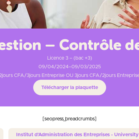
estion – Contrôle d
Licence 3 – (bac +3)
09/04/2024
–
09/03/2025
2jours CFA/3jours Entreprise OU 3jours CFA/2jours Entrepris
Télécharger la plaquette
[seopress_breadcrumbs]
Institut d'Administration des Entreprises - Univers