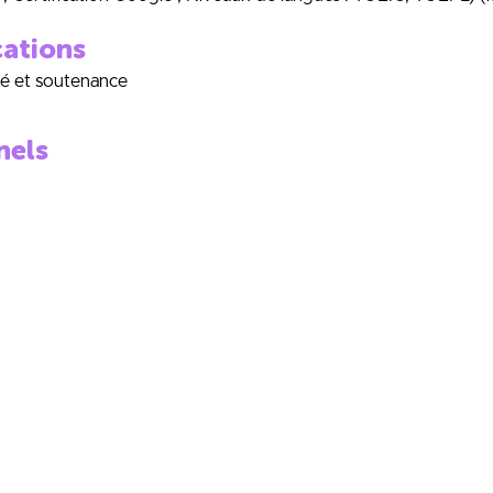
cations
té et soutenance
nels