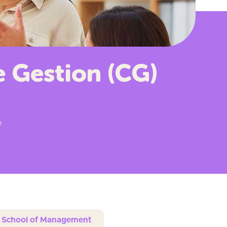
e Gestion (CG)
e
ity School of Management