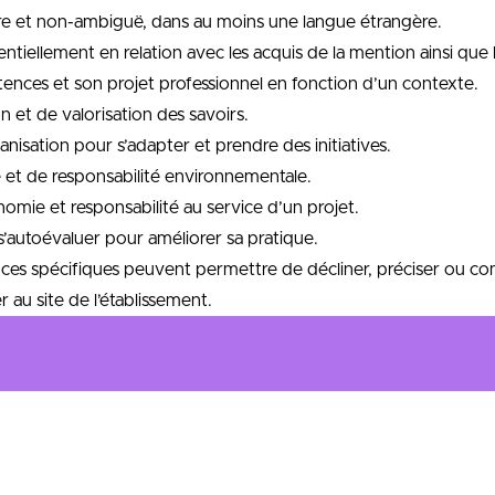
ire et non-ambiguë, dans au moins une langue étrangère.
tentiellement en relation avec les acquis de la mention ainsi que
étences et son projet professionnel en fonction d’un contexte.
n et de valorisation des savoirs.
anisation pour s’adapter et prendre des initiatives.
e et de responsabilité environnementale.
nomie et responsabilité au service d’un projet.
 s’autoévaluer pour améliorer sa pratique.
ces spécifiques peuvent permettre de décliner, préciser ou co
 au site de l’établissement.
naissances en contrôle de gestion, en comptabilité et en finan
ompagner l’entreprise dans la gestion budgétaire et le pilotag
ndamentaux en matière juridique, fiscale et informatique