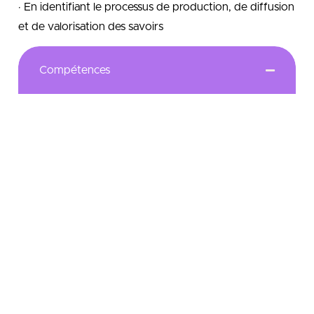
· En identifiant le processus de production, de diffusion
et de valorisation des savoirs
Compétences
Le Bachelor Universitaire de Technologie « Génie
civil – Construction durable » parcours «
Réhabilitation et Amélioration des Performances
Environnementales des Bâtiments » couvre les
secteurs d’activité en lien avec le Bâtiment et les
Travaux Publics (BTP). Il a pour objectif de certifier
des techniciens supérieurs dotés de fortes
compétences technologiques, mais également
familiers des aspects non technologiques de la
profession, comme la gestion de projets. Ils sont
destinés à exercer indifféremment au niveau de la