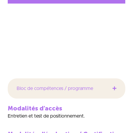
L’assistant(e) de direction est au coeur du système
de communication, d’organisation et de décision de
l’entreprise ou de la structure qui l’emploie. Il/Elle
assiste la direction et se voit confier des missions qui
confortent ce rôle central. Il/Elle est en capacité
d’analyser une situation, d’établir un diagnostic et de
proposer une solution.
Bloc de compétences / programme
Modalités d’accès
Entretien et test de positionnement.