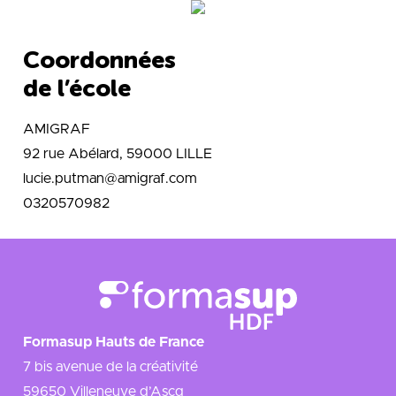
Coordonnées
de l’école
AMIGRAF
92 rue Abélard, 59000 LILLE
lucie.putman@amigraf.com
0320570982
Formasup Hauts de France
7 bis avenue de la créativité
59650 Villeneuve d’Ascq