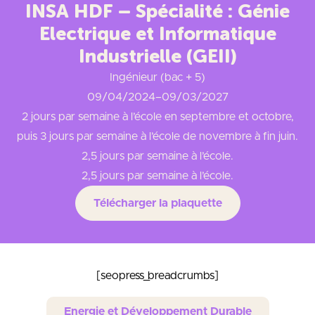
INSA HDF – Spécialité : Génie
Electrique et Informatique
Industrielle (GEII)
Ingénieur (bac + 5)
09/04/2024
–
09/03/2027
2 jours par semaine à l’école en septembre et octobre,
puis 3 jours par semaine à l’école de novembre à fin juin.
2,5 jours par semaine à l’école.
2,5 jours par semaine à l’école.
Télécharger la plaquette
[seopress_breadcrumbs]
Energie et Développement Durable