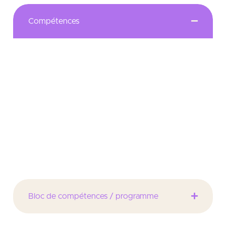
Compétences
Proposer un programme spécialisé sur les
techniques financières mises au service de la
croissance de l’entreprise. Former des cadres
financiers de haut niveau exerçant dans les PME-ETI,
les directions financières d’entreprises, les
établissements bancaires publics, privés et
mutualistes, les fonds d’investissement ainsi que les
structures d’accompagnement d’entreprises.
Bloc de compétences / programme