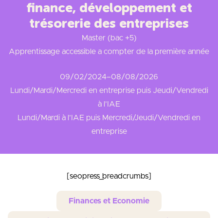
finance, développement et
trésorerie des entreprises
Master (bac +5)
Apprentissage accessible a compter de la première année
09/02/2024
–
08/08/2026
Lundi/Mardi/Mercredi en entreprise puis Jeudi/Vendredi
à l’IAE
Lundi/Mardi à l’IAE puis Mercredi/Jeudi/Vendredi en
entreprise
[seopress_breadcrumbs]
Finances et Economie