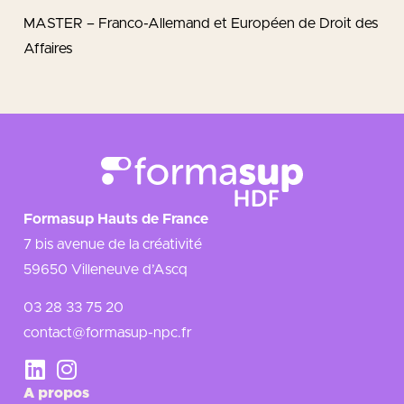
MASTER – Franco-Allemand et Européen de Droit des
Affaires
Formasup Hauts de France
7 bis avenue de la créativité
59650 Villeneuve d’Ascq
03 28 33 75 20
contact@formasup-npc.fr
A propos