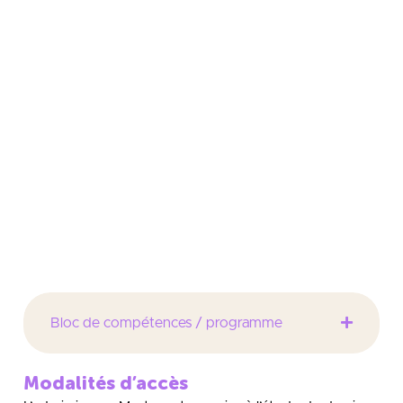
Le Master Droit de l’entreprise parcours Droit de la
distribution forme des juristes spécialisés dans la
gestion des contraintes et risques inhérents à la
pratique des affaires dans le monde de l’entreprise
et, particulièrement, dans le secteur de la
distribution (grande distribution, intermédiaires de la
distribution, distribution par internet, etc.).
Il permet aux étudiants d’acquérir des connaissances
spécialisées ayant vocation à être appliquées
directement dans le monde professionnel.
Bloc de compétences / programme
Modalités d’accès