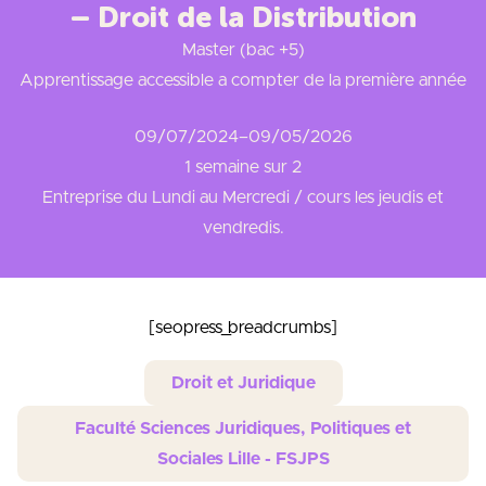
– Droit de la Distribution
Master (bac +5)
Apprentissage accessible a compter de la première année
09/07/2024
–
09/05/2026
1 semaine sur 2
Entreprise du Lundi au Mercredi / cours les jeudis et
vendredis.
[seopress_breadcrumbs]
Droit et Juridique
Faculté Sciences Juridiques, Politiques et
Sociales Lille - FSJPS