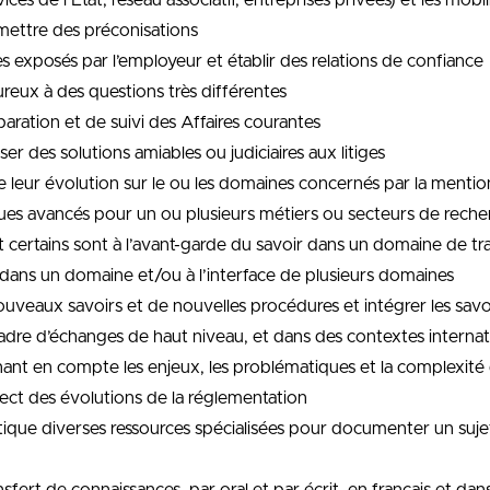
es de l’Etat, réseau associatif, entreprises privées) et les mobil
Émettre des préconisations
 exposés par l’employeur et établir des relations de confiance
eux à des questions très différentes
aration et de suivi des Affaires courantes
er des solutions amiables ou judiciaires aux litiges
de leur évolution sur le ou les domaines concernés par la mentio
ues avancés pour un ou plusieurs métiers ou secteurs de rech
nt certains sont à l’avant-garde du savoir dans un domaine de t
dans un domaine et/ou à l’interface de plusieurs domaines
eaux savoirs et de nouvelles procédures et intégrer les savo
adre d’échanges de haut niveau, et dans des contextes interna
enant en compte les enjeux, les problématiques et la complexit
ect des évolutions de la réglementation
critique diverses ressources spécialisées pour documenter un suj