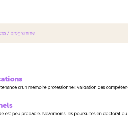
projets
ces / programme
cations
outenance d’un mémoire professionnel; validation des compéten
nels
ude est peu probable. Néanmoins, les poursuites en doctorat o