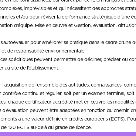
ert de connaissances, par oral et par écrit, en français et da
complexes, imprévisibles et qui nécessitent des approches strat
onnelles et/ou pour réviser la performance stratégique d’une é
ination d’équipe, Mise en œuvre et Gestion, évaluation, diffus
e, s’autoévaluer pour améliorer sa pratique dans le cadre d’une 
e et de responsabilité environnementale
ces spécifiques peuvent permettre de décliner, préciser ou co
r au site de l’établissement.
r l’acquisition de l’ensemble des aptitudes, connaissances, co
 contrôle continu et régulier, soit par un examen terminal, so
s, chaque certificateur accrédité met en œuvre les modalités q
s d’évaluation peuvent être adaptées en fonction du chemin d’acc
ments a une valeur définie en crédits européens (ECTS). Pour
n de 120 ECTS au-delà du grade de licence.