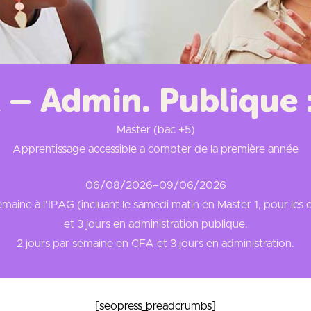
– Admin. Publique
Master (bac +5)
Apprentissage accessible a compter de la première année
06/08/2026
–
09/06/2026
maine à l’IPAG (incluant le samedi matin en Master 1, pour les
et 3 jours en administration publique.
2 jours par semaine en CFA et 3 jours en administration.
[seopress_breadcrumbs]