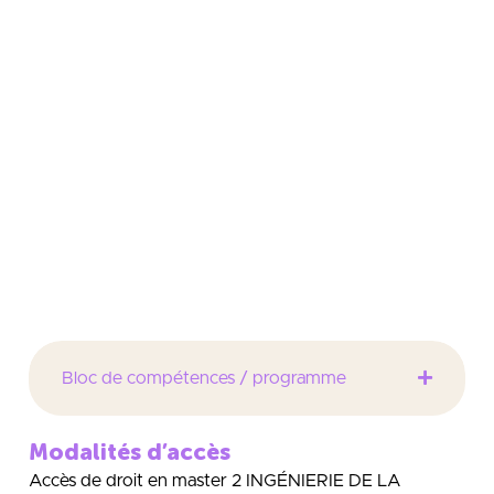
l’aide d’outils dédiés
Réalisation d’audits
Veille réglementaire
Vérification du bon respect de la
règlementation nationale, internationale en
vigueur
Evaluation et Gestion des risques : sanitaires,
professionnels, environnement, chimie…
Bloc de compétences / programme
Modalités d’accès
Accès de droit en master 2 INGÉNIERIE DE LA