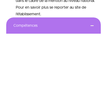
dans le cadre de la mention au niveau national.
Pour en savoir plus se reporter au site de
l’établissement.
Compétences
Le master est un diplôme national de
l’enseignement supérieur conférant à son
titulaire le grade universitaire de master. Il
confère les mêmes droits à tous ses titulaires,
quel que soit l’établissement qui l’a délivré.
Le master atteste l’acquisition d’un socle de
connaissances et de compétences
majoritairement adossées à la recherche dans
un champ disciplinaire ou pluridisciplinaire. Le
master prépare à la poursuite d’études en
doctorat comme à l’insertion professionnelle