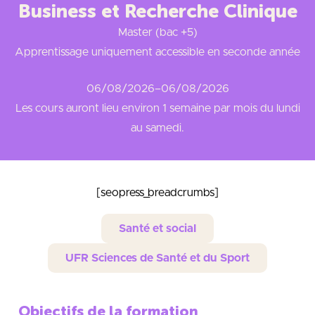
Business et Recherche Clinique
Master (bac +5)
Apprentissage uniquement accessible en seconde année
06/08/2026
–
06/08/2026
Les cours auront lieu environ 1 semaine par mois du lundi
au samedi.
[seopress_breadcrumbs]
Santé et social
UFR Sciences de Santé et du Sport
Objectifs de la formation