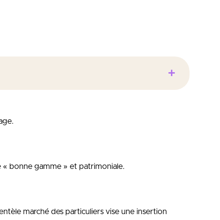
nelle
s professionnels
d’un marché du travail en perpétuelle mutation
age.
ire « bonne gamme » et patrimoniale.
ntèle marché des particuliers vise une insertion