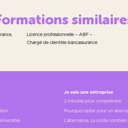
Formations similaire
rance,
Licence professionnelle – ABF –
Chargé de clientèle bancassurance
Je suis une entreprise
2 minutes pour comprendre
tion
Pourquoi opter pour un alterna
universités
L’alternance, ça coûte combien