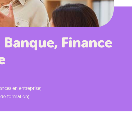
, Banque, Finance
e
ances en entreprise)
e de formation)