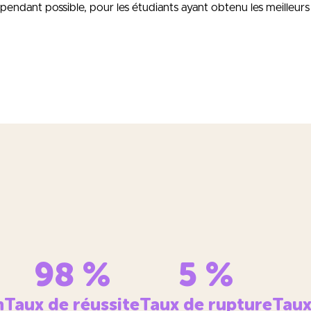
 cependant possible, pour les étudiants ayant obtenu les meilleur
98
%
5
%
n
Taux de réussite
Taux de rupture
Taux