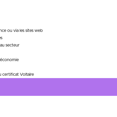
ence ou via les sites web
es
 au secteur
 l’économie
certificat Voltaire
es fondements de la théorie financière grâce à notre équipe d’