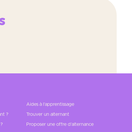
s
Aides à l’apprentissage
nt ?
Trouver un alternant
 ?
Proposer une offre d’alternance