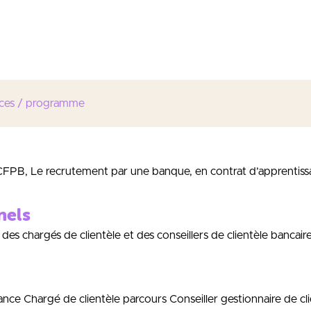
une expertise de haut niveau à la fois stratégique et opération
d’une approche pratique grâce à l’expertise de nos intervenant
les nouveaux métiers de la finance et s’adapter aux exigences 
ces / programme
e CFPB, Le recrutement par une banque, en contrat d’apprentiss
nels
 des chargés de clientèle et des conseillers de clientèle banca
ce Chargé de clientèle parcours Conseiller gestionnaire de clie