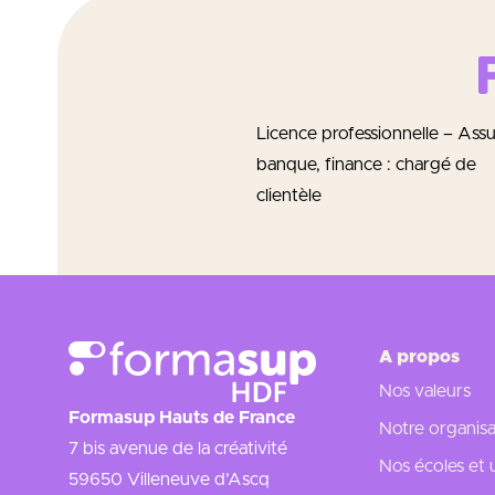
Licence professionnelle – Assu
banque, finance : chargé de
clientèle
A propos
Nos valeurs
Formasup Hauts de France
Notre organisa
7 bis avenue de la créativité
Nos écoles et 
59650 Villeneuve d’Ascq