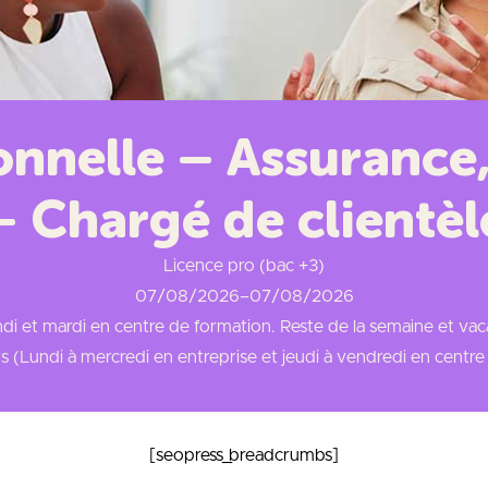
onnelle – Assurance
– Chargé de clientèl
Licence pro (bac +3)
07/08/2026
–
07/08/2026
undi et mardi en centre de formation. Reste de la semaine et vac
rs (Lundi à mercredi en entreprise et jeudi à vendredi en centr
[seopress_breadcrumbs]