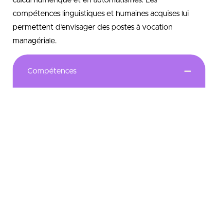
compétences linguistiques et humaines acquises lui
permettent d’envisager des postes à vocation
managériale.
Compétences
Les deux premières années de Licence 3 – sont
communes à l’ensemble des étudiants de la Faculté
des Sciences Appliquées et leur permettent
d’acquérir des connaissances de base dans le
domaine des Sciences Pour l’Ingénieur. La
spécialisation se fait en troisième année.
Notre objectif est alors de fournir aux étudiants un
diplôme doublement qualifiant pour l’insertion
professionnelle, d’une part, et pour la poursuite