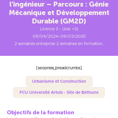
l’ingénieur – Parcours : Génie
Mécanique et Développement
Durable (GM2D)
Licence 3 – (bac +3)
09/04/2024
–
09/03/2025
2 semaines entreprise 2 semaines en formation.
[seopress_breadcrumbs]
Urbanisme et Construction
FCU Université Artois - Site de Béthune
Objectifs de la formation