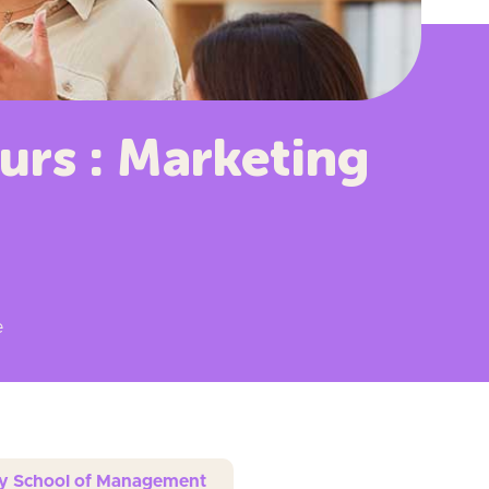
urs : Marketing
e
sity School of Management