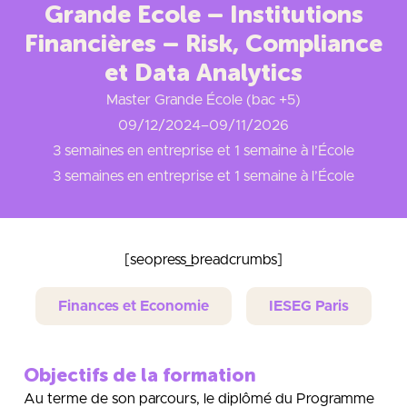
Grande Ecole – Institutions
Financières – Risk, Compliance
et Data Analytics
Master Grande École (bac +5)
09/12/2024
–
09/11/2026
3 semaines en entreprise et 1 semaine à l’École
3 semaines en entreprise et 1 semaine à l’École
[seopress_breadcrumbs]
Finances et Economie
IESEG Paris
Objectifs de la formation
Au terme de son parcours, le diplômé du Programme