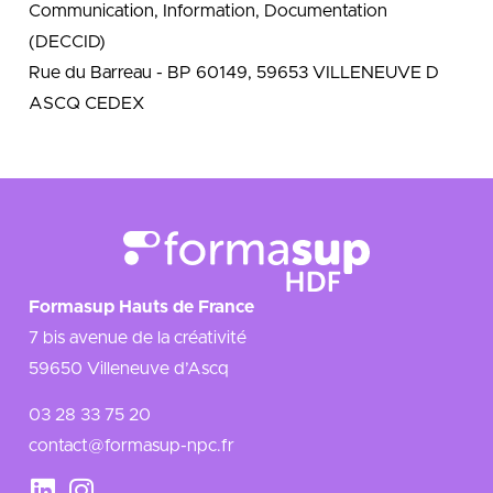
Communication, Information, Documentation
(DECCID)
Rue du Barreau - BP 60149, 59653 VILLENEUVE D
ASCQ CEDEX
Formasup Hauts de France
7 bis avenue de la créativité
59650 Villeneuve d’Ascq
03 28 33 75 20
contact@formasup-npc.fr