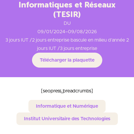
Informatiques et Réseaux
(TESIR)
DU
09/01/2024
–
09/08/2026
3 jours IUT /2 jours entreprise bascule en milieu d’année 2
jours IUT /3 jours entreprise
Télécharger la plaquette
[seopress_breadcrumbs]
Informatique et Numérique
Institut Universitaire des Technologies