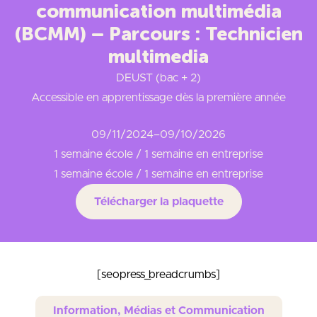
communication multimédia
(BCMM) – Parcours : Technicien
multimedia
DEUST (bac + 2)
Accessible en apprentissage dès la première année
09/11/2024
–
09/10/2026
1 semaine école / 1 semaine en entreprise
1 semaine école / 1 semaine en entreprise
Télécharger la plaquette
[seopress_breadcrumbs]
Information, Médias et Communication