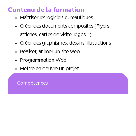
Contenu de la formation
Maîtriser les logiciels bureautiques
Créer des documents composites (Flyers,
affiches, cartes de visite, logos….)
Créer des graphismes, dessins, illustrations
Réaliser, animer un site web
Programmation Web
Mettre en oeuvre un projet
Compétences
Le DEUST BCMM (Bureautique et Communication
MultiMédia) parcours Web Designer
Développeur est un diplôme qui permet de former
des techniciens supérieurs en micro-informatique
multimédia. Le parcours W2D mène à des fonctions