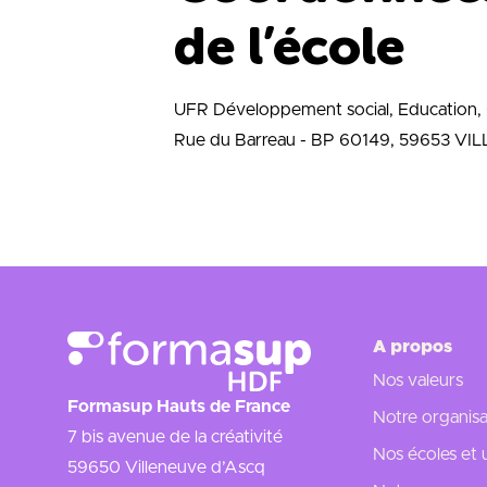
de l’école
UFR Développement social, Education, 
Rue du Barreau - BP 60149, 59653 
A propos
Nos valeurs
Formasup Hauts de France
Notre organisa
7 bis avenue de la créativité
Nos écoles et 
59650 Villeneuve d’Ascq