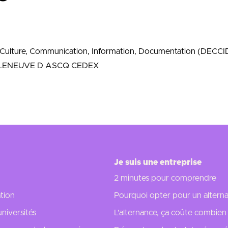
Culture, Communication, Information, Documentation (DECCI
VILLENEUVE D ASCQ CEDEX
Je suis une entreprise
2 minutes pour comprendre
tion
Pourquoi opter pour un alterna
universités
L’alternance, ça coûte combien