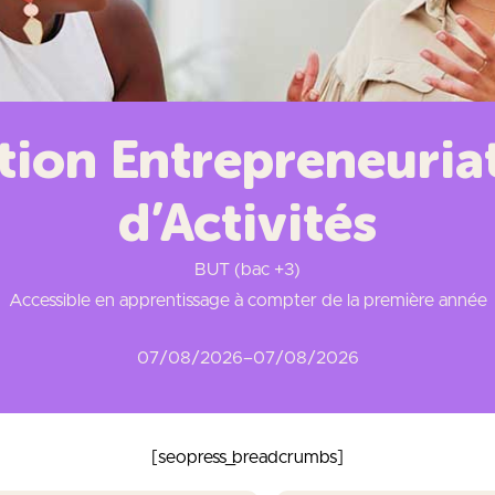
tion Entrepreneuri
d’Activités
BUT (bac +3)
Accessible en apprentissage à compter de la première année
07/08/2026
–
07/08/2026
[seopress_breadcrumbs]