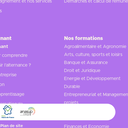
gnement et nos services
Démarches et calcul de rémuné
s
rnant
Nos formations
nant
Agroalimentaire et Agronomie
Arts, culture, sports et loisirs
r comprendre
Banque et Assurance
r l’alternance ?
Droit et Juridique
treprise
Energie et Développement
ion
Durable
apprentissage
Entrepreneuriat et Managemen
projets
ternationale
Fabriques industrielles et
, nos réponses
Manufactures
Plan de site
Finances et Economie