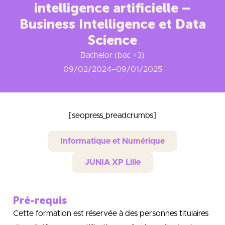
intelligence artificielle –
Business Intelligence et Data
Science
Bachelor (bac +3)
09/02/2024
–
09/01/2025
[seopress_breadcrumbs]
Informatique et Numérique
JUNIA XP Lille
Pré-requis
Cette formation est réservée à des personnes titulaires