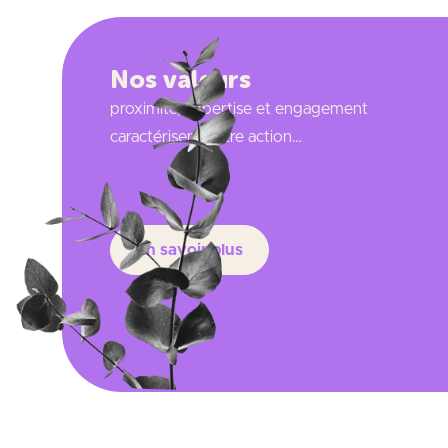
Nos valeurs
proximité, expertise et engagement
caractérisent notre action…
En savoir plus