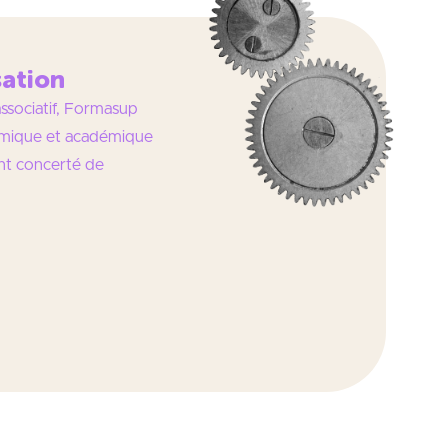
sation
ssociatif, Formasup
omique et académique
t concerté de