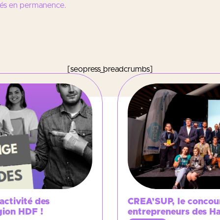
ités en permanence.
[seopress_breadcrumbs]
activité des
CREA’SUP, le concour
égion HDF !
entrepreneurs des H