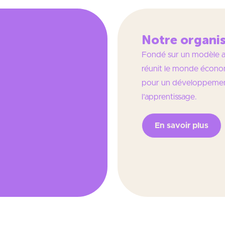
Notre organi
Fondé sur un modèle a
réunit le monde écon
pour un développemen
l’apprentissage.
En savoir plus