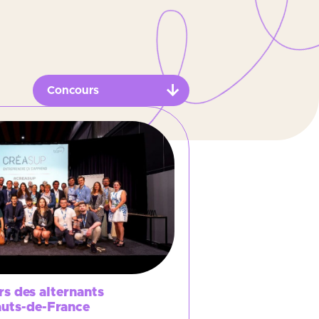
s des alternants
auts-de-France